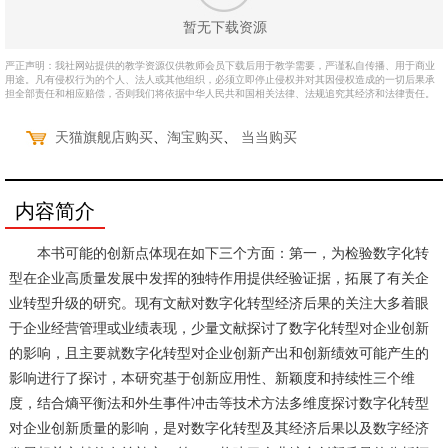
暂无下载资源
严正声明：我社网站提供的教学资源仅供教师会员下载后用于教学需要，严谨私自传播、用于商业
用途。凡有侵权行为的个人、法人或其他组织，必须立即停止侵权并对其因侵权造成的一切后果承
担全部责任和相应赔偿，否则我们将依据中华人民共和国相关法律、法规追究其经济和法律责任。
、
、
天猫旗舰店购买
淘宝购买
当当购买
内容简介
本书可能的创新点体现在如下三个方面：第一，为检验数字化转
型在企业高质量发展中发挥的独特作用提供经验证据，拓展了有关企
业转型升级的研究。现有文献对数字化转型经济后果的关注大多着眼
于企业经营管理或业绩表现，少量文献探讨了数字化转型对企业创新
的影响，且主要就数字化转型对企业创新产出和创新绩效可能产生的
影响进行了探讨，本研究基于创新应用性、新颖度和持续性三个维
度，结合熵平衡法和外生事件冲击等技术方法多维度探讨数字化转型
对企业创新质量的影响，是对数字化转型及其经济后果以及数字经济