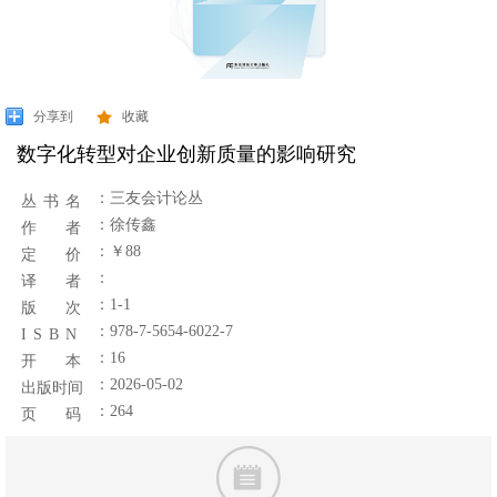
分享到
收藏
数字化转型对企业创新质量的影响研究
：
三友会计论丛
丛 书 名
：徐传鑫
作 者
：￥88
定 价
：
译 者
：1-1
版 次
：978-7-5654-6022-7
I S B N
：16
开 本
：2026-05-02
出版时间
：264
页 码