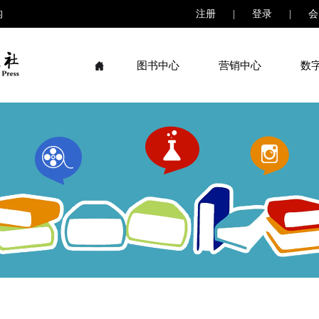
构
注册
|
登录
|
会
图书中心
营销中心
数