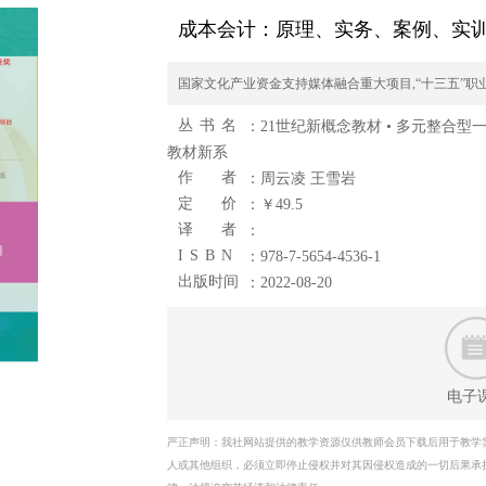
成本会计：原理、实务、案例、实
国家文化产业资金支持媒体融合重大项目,“十三五”职
丛 书 名
：
21世纪新概念教材 • 多元整合型
教材新系
作 者
：周云凌 王雪岩
定 价
：￥49.5
译 者
：
I S B N
：978-7-5654-4536-1
出版时间
：2022-08-20
电子
严正声明：我社网站提供的教学资源仅供教师会员下载后用于教学
人或其他组织，必须立即停止侵权并对其因侵权造成的一切后果承