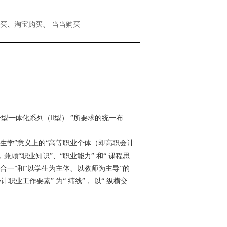
买
、
淘宝购买
、
当当购买
型一体化系列（Ⅱ型） ”所要求的统一布
发生学”意义上的“高等职业个体（即高职会计
顾“职业知识”、“职业能力” 和“ 课程思
做、评’合一”和“以学生为主体、以教师为主导”的
业工作要素” 为“ 纬线”， 以“ 纵横交