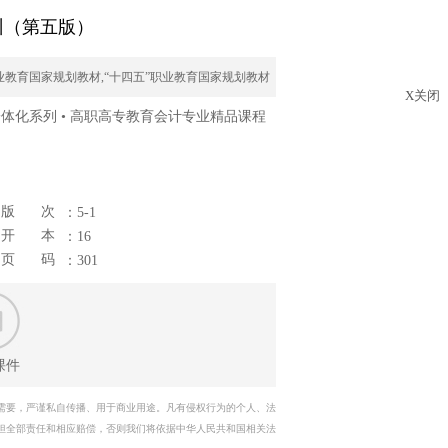
训（第五版）
业教育国家规划教材,“十四五”职业教育国家规划教材
X关闭
一体化系列 • 高职高专教育会计专业精品课程
版 次
：5-1
开 本
：16
页 码
：301
课件
需要，严谨私自传播、用于商业用途。凡有侵权行为的个人、法
担全部责任和相应赔偿，否则我们将依据中华人民共和国相关法