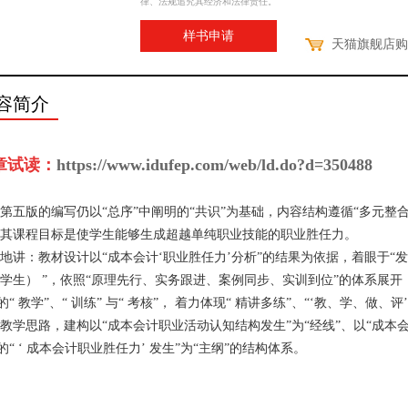
律、法规追究其经济和法律责任。
样书申请
天猫旗舰店购
容简介
章试读：
https://www.idufep.com/web/ld.do?d=350488
第五版的编写仍以“总序”中阐明的“共识”为基础，内容结构遵循“多元整合
其课程目标是使学生能够生成超越单纯职业技能的职业胜任力。
地讲：教材设计以“成本会计‘职业胜任力’分析”的结果为依据，着眼于“
学生） ”，依照“原理先行、实务跟进、案例同步、实训到位”的体系展开，兼
 的“ 教学”、“ 训练” 与“ 考核”， 着力体现“ 精讲多练”、“‘教、学、
教学思路，建构以“成本会计职业活动认知结构发生”为“经线”、以“成本会计职
 的“ ‘ 成本会计职业胜任力’ 发生”为“主纲”的结构体系。