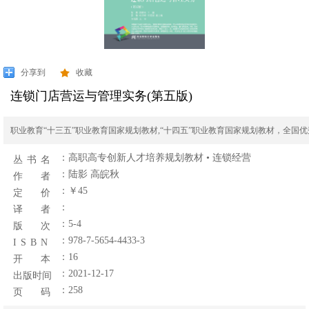
分享到
收藏
连锁门店营运与管理实务(第五版)
职业教育“十三五”职业教育国家规划教材,“十四五”职业教育国家规划教材，全国
：
高职高专创新人才培养规划教材 • 连锁经营
丛 书 名
：陆影 高皖秋
作 者
：￥45
定 价
：
译 者
：5-4
版 次
：978-7-5654-4433-3
I S B N
：16
开 本
：2021-12-17
出版时间
：258
页 码