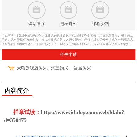
课后答案
电子课件
课程资料
严正声明：我社网站提供的教学资源仅供教师会员下载后用于教学需要，严谨私自传播、用于商业
用途。凡有侵权行为的个人、法人或其他组织，必须立即停止侵权并对其因侵权造成的一切后果承
担全部责任和相应赔偿，否则我们将依据中华人民共和国相关法律、法规追究其经济和法律责任。
样书申请
、
、
天猫旗舰店购买
淘宝购买
当当购买
内容简介
样章试读：
https://www.idufep.com/web/ld.do?
d=350475