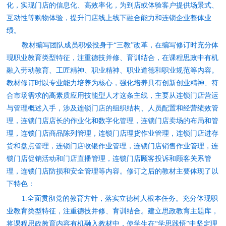
化，实现门店的信息化、高效率化，为到店或体验客户提供场景式、
互动性等购物体验，提升门店线上线下融合能力和连锁企业整体业
绩。
教材编写团队成员积极投身于“三教”改革，在编写修订时充分体
现职业教育类型特征，注重德技并修、育训结合，在课程思政中有机
融入劳动教育、工匠精神、职业精神、职业道德和职业规范等内容。
教材修订时以专业能力培养为核心，强化培养具有创新创业精神、符
合市场需求的高素质应用技能型人才这条主线，主要从连锁门店营运
与管理概述入手，涉及连锁门店的组织结构、人员配置和经营绩效管
理，连锁门店店长的作业化和数字化管理，连锁门店卖场的布局和管
理，连锁门店商品陈列管理，连锁门店理货作业管理，连锁门店进存
货和盘点管理，连锁门店收银作业管理，连锁门店销售作业管理，连
锁门店促销活动和门店直播管理，连锁门店顾客投诉和顾客关系管
理，连锁门店防损和安全管理等内容。修订之后的教材主要体现了以
下特色：
1.
全面贯彻党的教育方针，落实立德树人根本任务。充分体现职
业教育类型特征，注重德技并修、育训结合。建立思政教育主题库，
将课程思政教育内容有机融入教材中，使学生在“学思践悟”中坚定理