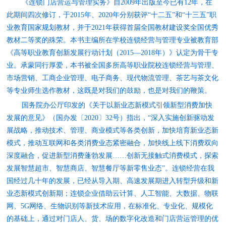
《连锁门店营运与管理实务》自
2009
年出版至今已有
12
年，在
此期间四次修订，于
2015
年、
2020
年分别获评“十二五”
和
“十三五”职
业教育国家规划教材，并于
2021
年获得首届全国教材建设奖全国优秀
教材二等奖的殊荣。本书主编所在学校连锁经营与管理专业被教育部
《高等职业教育创新发展行动计划（
2015
—
2018
年）》认定为骨干专
业。承蒙同行厚爱，本书被全国多所高等职业院校连锁经营与管理、
市场营销、工商企业管理、电子商务、现代物流管理、茶艺与茶文化
等专业师生选作教材，这既是对我们的鼓励，也是对我们的鞭策。
国务院办公厅印发
的
《关于以新业态新模式引领新型消费加快
发展的意见》（国办发〔
2020
〕
32
号）指出，“深入实施创新驱动发
展战略，推动技术、管理、商业模式等各类创新，加快培育新业态新
模式，推动互联网和各类消费业态紧密融合，加快线上线下消费双向
深度融合，促进新型消费蓬勃发展……创新无接触式消费模式，探索
发展智慧超市、智慧商店、智慧餐厅等新零售业态”。连锁经营在我
国经过几十年的发展，已经从导入期、高速发展期进入转型升级和新
业态新模式创新期；连锁企业借助云计算、人工智能、大数据、物联
网、
5G
网络、生物识别等新技术应用，在标准化、专业化、规模化
的基础上，通过对门店人、货、场
的
数字化改造和门店营运管理的优