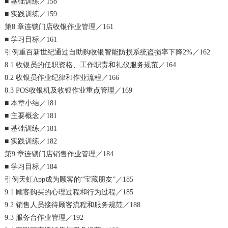
■ 基础训练／158
■ 实践训练／159
第8 章连锁门店收银作业管理／161
■ 学习目标／161
引例重百新世纪通过自助购收银智能防损系统盗损率下降2%／162
8.1 收银员的任职资格、工作职责和礼仪服务规范／164
8.2 收银员作业纪律和作业流程／166
8.3 POS收银机及收银作业重点管理／169
■ 本章小结／181
■ 主要概念／181
■ 基础训练／181
■ 实践训练／182
第9 章连锁门店销售作业管理／184
■ 学习目标／184
引例天虹App成为顾客的“宝藏朋友”／185
9.1 顾客购买的心理过程和行为过程／185
9.2 销售人员接待顾客流程和服务规范／188
9.3 服务台作业管理／192