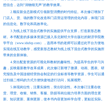
想信念，达到“润物细无声”的教学效果。
2.
顺应新业态新模式引领新型消费的时代特征。本次修订增加了
门店人、货、场的数字化改造和门店营运管理的优化内容，体现门店
的信息化、数字化和高效率化。
3.为线上线下混合式教学的实施提供平台支撑，打造新形态教
材。本书配套的多媒体资源已接入东北财经大学出版社的
财
济
学院教
学平台（www.idufep.com），选用本书的老师可以通过此平台方便地
实现在线互动教学，感受新形态教材为线上线下混合式教学的实施所
带来的全新体验。
4.突出配套资源的可视化和教材的趣味性。为提高学生的学习兴
趣，反映最新教学改革成果，此次修订新增了微课、动画、图表、研
究报告及中国连锁经营协会制定的行业标准等教学资源，学生可以通
过扫描二维码的方式方便快捷地进行访问，
拓
展
视野
。
5.体现岗位性，注重实操性，突出职业性。本次修订注重在收
货、理货、收银、销售、客服、防损等岗位能力培养方面的理念更
新、知识更新、案例更新，使本书内容更加科学合理，更贴近实际。