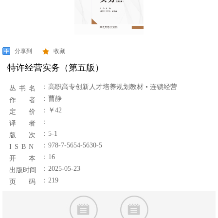
分享到
收藏
特许经营实务（第五版）
：
高职高专创新人才培养规划教材 • 连锁经营
丛 书 名
：曹静
作 者
：￥42
定 价
：
译 者
：5-1
版 次
：978-7-5654-5630-5
I S B N
：16
开 本
：2025-05-23
出版时间
：219
页 码