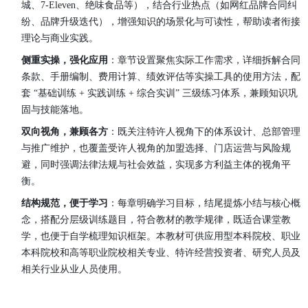
城、7-Eleven、绝味食品等），结合行业热点（如网红品牌合同纠
纷、品牌升级迭代），增强知识的场景化与可读性，帮助读者衔接
理论与商业实践。
侧重实操，强化应用
：章节设置聚焦实际工作需求，详细拆解合同
条款、手册编制、费用计算、绩效评估等实操工具的使用方法，配
套 “基础训练 + 实践训练 + 综合实训” 三级练习体系，兼顾知识巩
固与技能落地。
双向视角，兼顾各方
：既关注特许人视角下的体系设计、总部管理
与推广维护，也覆盖受许人视角的加盟选择、门店运营与风险规
避，同时强调法律法规与社会效益，实现多方利益主体的视角平
衡。
结构规范，便于学习
：每章明确学习目标，结尾提炼小结与核心概
念，搭配分层级训练题目，符合教材的教学规律，既适合课堂教
学，也便于自学梳理知识框架。
本教材可供应用型本科院校、职业
本科院校和高等职业院校相关专业、特许经营投资者、研究人员及
相关行业从业人员使用。