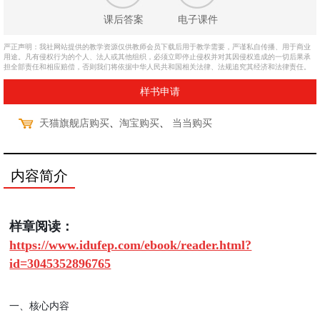
课后答案
电子课件
严正声明：我社网站提供的教学资源仅供教师会员下载后用于教学需要，严谨私自传播、用于商业
用途。凡有侵权行为的个人、法人或其他组织，必须立即停止侵权并对其因侵权造成的一切后果承
担全部责任和相应赔偿，否则我们将依据中华人民共和国相关法律、法规追究其经济和法律责任。
样书申请
、
、
天猫旗舰店购买
淘宝购买
当当购买
内容简介
样章阅读：
https://www.idufep.com/ebook/reader.html?
id=3045352896765
一、核心内容