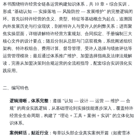
本书围绕特许经营全链条运营构建知识体系，共 10 章 + 综合实训，
形成 “基础认知 — 实操落地 — 风险防控 — 发展维护” 的完整逻辑闭
环。首先以特许经营的含义、类型、特征等基础概念为起点，追溯国
内外发展历史与行业现状，剖析特许人与受许人的利弊关系；进而聚
焦实操层面，详细讲解特许经营方案规划、合同拟定、手册编制三大
核心文件的设计要点；随后分别从总部与门店双视角，系统阐述组织
架构、特许权组合、费用计算、督导管理、受许人选择与绩效评估等
运营管理模块；最后通过体系推广维护、加盟选择指南及法律法规解
读，完善从加盟决策到合规运营的全流程指导，配套综合实训强化实
践应用。
二、编写特色
逻辑清晰，体系完整
：遵循 “认知 — 设计 — 运营 — 维护 — 合
规” 的商业实践逻辑，从基础理论到实操技能逐步深入，覆盖特许
经营全生命周期，构建了 “理论 + 工具 + 案例 + 实训” 的立体化知
识体系。
案例鲜活，贴近行业
：每章以头部企业真实案例开篇（如蜜雪冰