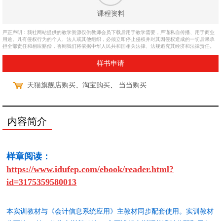
课程资料
严正声明：我社网站提供的教学资源仅供教师会员下载后用于教学需要，严谨私自传播、用于商业
用途。凡有侵权行为的个人、法人或其他组织，必须立即停止侵权并对其因侵权造成的一切后果承
担全部责任和相应赔偿，否则我们将依据中华人民共和国相关法律、法规追究其经济和法律责任。
样书申请
、
、
天猫旗舰店购买
淘宝购买
当当购买
内容简介
样章阅读：
https://www.idufep.com/ebook/reader.html?
id=3175359580013
本实训教材与《会计信息系统应用》主教材同步配套使用。实训教材