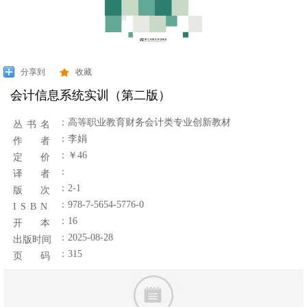
分享到
收藏
会计信息系统实训（第二版）
：
高等职业教育财务会计类专业创新教材
丛 书 名
：李娟
作 者
：￥46
定 价
：
译 者
：2-1
版 次
：978-7-5654-5776-0
I S B N
：16
开 本
：2025-08-28
出版时间
：315
页 码